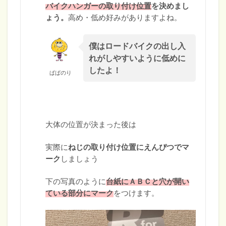
バイクハンガーの取り付け位置
を決めまし
ょう。
高め・低め好みがありますよね。
僕はロードバイクの出し入
れがしやすいように低めに
したよ！
ぱぱのり
大体の位置が決まった後は
実際に
ねじの取り付け位置にえんぴつでマ
ーク
しましょう
下の写真のように
台紙にＡＢＣと穴が開い
ている部分にマーク
をつけます。