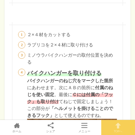
２×４材をカットする
ラブリコを２×４材に取り付ける
ミノウラバイクハンガーの取付位置を決め
る
バイクハンガーを取り付ける
バイクハンガーのねじ穴をマークした箇所
にあわせます。次にＡＢの箇所に
付属のね
じを使い固定
。最後に
Ｃには付属の「フッ
ク」も取り付け
てねじで固定しましょう！
この部分が
「ヘルメットを掛けることので
きるフック」
として使えるのですね。
ホーム
シェア
メニュー
TOPへ