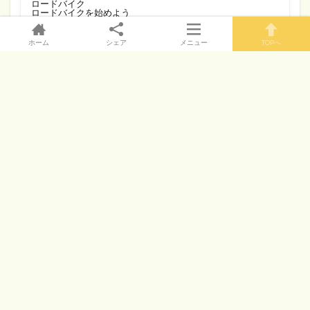
ロードバイク
ロードバイクを始めよう
仕事
体重増加の経過報告
出会い
ホーム
シェア
メニュー
TOPへ
子育て
恋愛
恋愛と心理
料理
旅行
未分類
生活
結婚
脱ガリガリ
サイトマップ
お問い合わせ
プライバシーポリシー
© Copyright 2026
パパのりだー
.