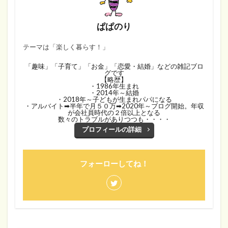
ぱぱのり
テーマは「楽しく暮らす！」
「趣味」「子育て」「お金」「恋愛・結婚」などの雑記ブロ
グです
【略歴】
・1986年生まれ
・2014年～結婚
・2018年～子どもが生まれパパになる
・アルバイト➡半年で月５０万➡2020年～ブログ開始。年収
が会社員時代の２倍以上となる
数々のトラブルがありつつも・・・・
プロフィールの詳細
フォーローしてね！