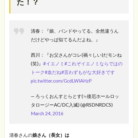
た！？
清春：『娘、バンドやってる。全然違うん
だけどやっぱ似てるんだよね。』
西川：『お父さんがコレ(禍々しい)だモンね
(笑)』
#イエノミ
#これぞイエノミならではの
トーク
#血だね
#言わずもがな大好きです
pic.twitter.com/GcdLWlAHzP
— ろっくおんすとらとす(≒後厄ホールロッ
タロージーAC/DC入滅) (@RSDNRDCS)
March 24, 2016
清春さんの
娘さん（長女）は