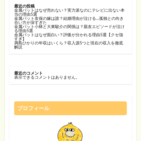
最近の投稿
金属バットはなぜ売れない？実力派なのにテレビに出ない本
当の理由5選
金属バット友保の嫁は誰？結婚理由が泣ける…孤独との向き
合い方が深すぎた
金属バット小林と大東駿介の関係は？親友エピソードが泣け
る理由5選
金属バットはなぜ面白い？評価が分かれる理由5選【クセ強
すぎ】
満島ひかりの年収はいくら？収入源5つと現在の収入を徹底
解説
最近のコメント
表示できるコメントはありません。
プロフィール