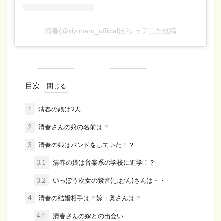
清春(@kiyoharu_official)がシェアした投稿
目次
1
清春の娘は2人
2
清春さんの娘の名前は？
3
清春の娘はバンドをしていた！？
3.1
清春の娘は音楽系の学校に進学！？
3.2
いっぽう次女の紫音(しおん)さんは・・
4
清春の結婚相手は？嫁・奥さんは？
4.1
清春さんの嫁との出会い