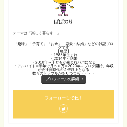
ぱぱのり
テーマは「楽しく暮らす！」
「趣味」「子育て」「お金」「恋愛・結婚」などの雑記ブロ
グです
【略歴】
・1986年生まれ
・2014年～結婚
・2018年～子どもが生まれパパになる
・アルバイト➡半年で月５０万➡2020年～ブログ開始。年収
が会社員時代の２倍以上となる
数々のトラブルがありつつも・・・・
プロフィールの詳細
フォーローしてね！