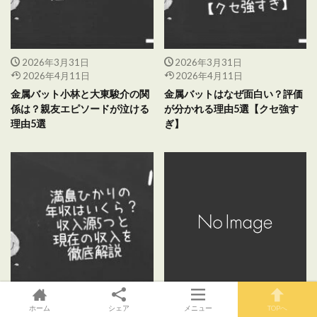
2026年3月31日
2026年3月31日
2026年4月11日
2026年4月11日
金属バット小林と大東駿介の関
金属バットはなぜ面白い？評価
係は？親友エピソードが泣ける
が分かれる理由5選【クセ強す
理由5選
ぎ】
2026年3月31日
2026年3月30日
ホーム
シェア
メニュー
TOPへ