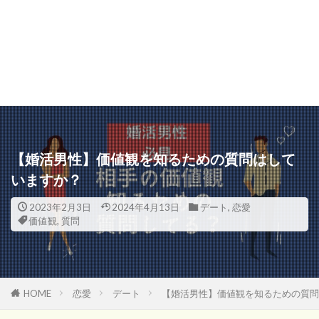
【婚活男性】価値観を知るための質問はして
いますか？
2023年2月3日
2024年4月13日
デート
,
恋愛
価値観
,
質問
HOME
恋愛
デート
【婚活男性】価値観を知るための質問