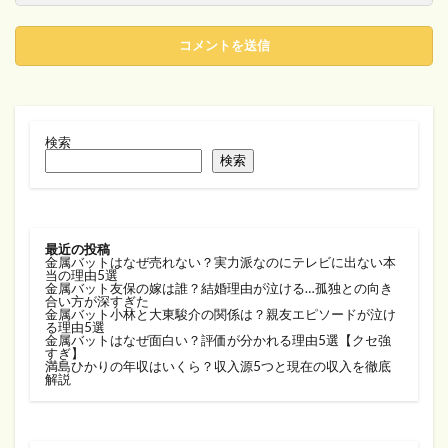
検索
検索
最近の投稿
金属バットはなぜ売れない？実力派なのにテレビに出ない本
当の理由5選
金属バット友保の嫁は誰？結婚理由が泣ける…孤独との向き
合い方が深すぎた
金属バット小林と大東駿介の関係は？親友エピソードが泣け
る理由5選
金属バットはなぜ面白い？評価が分かれる理由5選【クセ強
すぎ】
満島ひかりの年収はいくら？収入源5つと現在の収入を徹底
解説