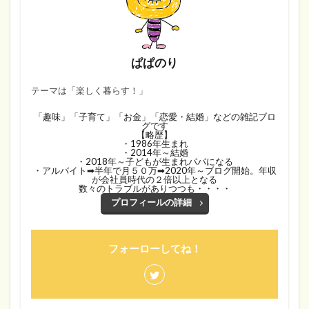
ぱぱのり
テーマは「楽しく暮らす！」
「趣味」「子育て」「お金」「恋愛・結婚」などの雑記ブロ
グです
【略歴】
・1986年生まれ
・2014年～結婚
・2018年～子どもが生まれパパになる
・アルバイト➡半年で月５０万➡2020年～ブログ開始。年収
が会社員時代の２倍以上となる
数々のトラブルがありつつも・・・・
プロフィールの詳細
フォーローしてね！