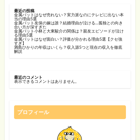
最近の投稿
金属バットはなぜ売れない？実力派なのにテレビに出ない本
当の理由5選
金属バット友保の嫁は誰？結婚理由が泣ける…孤独との向き
合い方が深すぎた
金属バット小林と大東駿介の関係は？親友エピソードが泣け
る理由5選
金属バットはなぜ面白い？評価が分かれる理由5選【クセ強
すぎ】
満島ひかりの年収はいくら？収入源5つと現在の収入を徹底
解説
最近のコメント
表示できるコメントはありません。
プロフィール