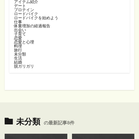
アイテム紹介
デート
プロテイン
ロードバイク
ロードバイクを始めよう
仕事
体重増加の経過報告
出会い
子育て
恋愛
恋愛と心理
料理
旅行
未分類
生活
結婚
脱ガリガリ
未分類
の最新記事8件